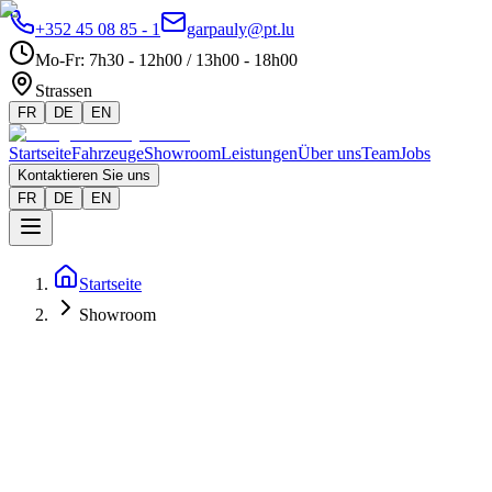
+352 45 08 85 - 1
garpauly@pt.lu
Mo-Fr
:
7h30 - 12h00 / 13h00 - 18h00
Strassen
FR
DE
EN
Startseite
Fahrzeuge
Showroom
Leistungen
Über uns
Team
Jobs
Kontaktieren Sie uns
FR
DE
EN
Startseite
Showroom