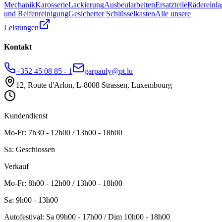
Mechanik
Karosserie
Lackierung
Ausbeularbeiten
Ersatzteile
Rädereinla
und Reifenreinigung
Gesicherter Schlüsselkasten
Alle unsere
Leistungen
Kontakt
+352 45 08 85 - 1
garpauly@pt.lu
12, Route d'Arlon, L-8008 Strassen, Luxembourg
Kundendienst
Mo-Fr
:
7h30 - 12h00 / 13h00 - 18h00
Sa
:
Geschlossen
Verkauf
Mo-Fr
: 8h00 - 12h00 / 13h00 - 18h00
Sa
: 9h00 - 13h00
Autofestival
:
Sa
09h00 - 17h00
/ Dim
10h00 - 18h00